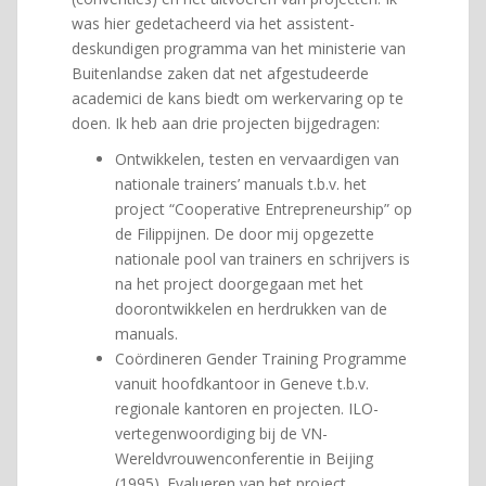
was hier gedetacheerd via het assistent-
deskundigen programma van het ministerie van
Buitenlandse zaken dat net afgestudeerde
academici de kans biedt om werkervaring op te
doen. Ik heb aan drie projecten bijgedragen:
Ontwikkelen, testen en vervaardigen van
nationale trainers’ manuals t.b.v. het
project “Cooperative Entrepreneurship” op
de Filippijnen. De door mij opgezette
nationale pool van trainers en schrijvers is
na het project doorgegaan met het
doorontwikkelen en herdrukken van de
manuals.
Coördineren Gender Training Programme
vanuit hoofdkantoor in Geneve t.b.v.
regionale kantoren en projecten. ILO-
vertegenwoordiging bij de VN-
Wereldvrouwenconferentie in Beijing
(1995). Evalueren van het project