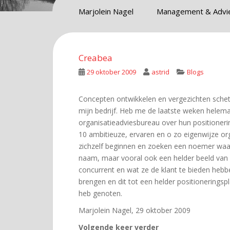
Marjolein Nagel
Management & Advi
Creabea
29 oktober 2009
astrid
Blogs
Concepten ontwikkelen en vergezichten schetse
mijn bedrijf. Heb me de laatste weken helema
organisatieadviesbureau over hun positioneri
10 ambitieuze, ervaren en o zo eigenwijze org
zichzelf beginnen en zoeken een noemer waar
naam, maar vooral ook een helder beeld van w
concurrent en wat ze de klant te bieden hebb
brengen en dit tot een helder positioneringsp
heb genoten.
Marjolein Nagel, 29 oktober 2009
Volgende keer verder