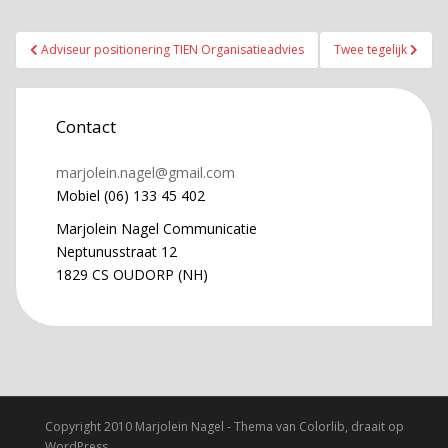
Bericht
Adviseur positionering TIEN Organisatieadvies
Twee tegelijk
navigatie
Contact
marjolein.nagel@gmail.com
Mobiel (06) 133 45 402
Marjolein Nagel Communicatie
Neptunusstraat 12
1829 CS OUDORP (NH)
Copyright 2010 Marjolein Nagel - Thema van
Colorlib
, draait op
WordPress