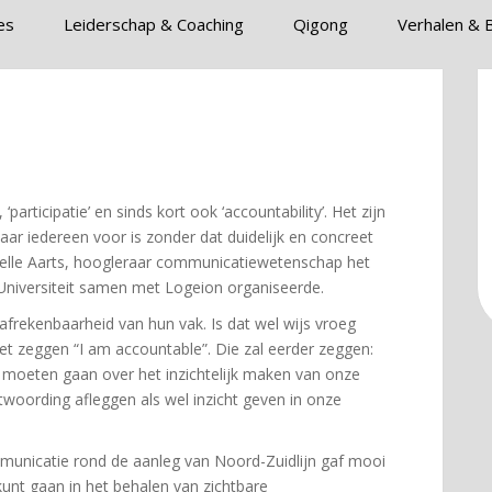
es
Leiderschap & Coaching
Qigong
Verhalen & 
‘participatie’ en sinds kort ook ‘accountability’. Het zijn
ar iedereen voor is zonder dat duidelijk en concreet
elle Aarts, hoogleraar communicatiewetenschap het
niversiteit samen met Logeion organiseerde.
frekenbaarheid van hun vak. Is dat wel wijs vroeg
niet zeggen “I am accountable”. Die zal eerder zeggen:
 moeten gaan over het inzichtelijk maken van onze
woording afleggen als wel inzicht geven in onze
municatie rond de aanleg van Noord-Zuidlijn gaf mooi
 kunt gaan in het behalen van zichtbare