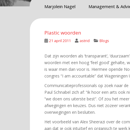
Marjolein Nagel
Management & Advi
Plastic woorden
21 april 2011
astrid
Blogs
Dat zijn woorden als ‘transparant’, ‘duurzaam’, 
woorden met een hoog ‘feel good’ gehalte, wa
is waar men dan voor is. Hiermee opende No
congres “I am accountable” dat Wageningen U
Communicatieprofessionals op zoek naar de a
Paul Schnabel zich af: “ik hoor een arts ook 
“we doen ons uiterste best”. Of zou het meer
afwegingen en keuzes. Dus niet zozeer verant
overwegingen en besluiten.
Het voorbeeld van Alex Sheerazi over de com
aan dat je ook intuïtief en organisch te werk